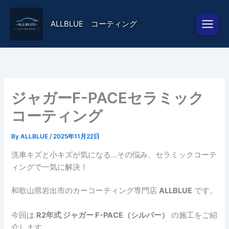
内
容
ALLBLUE コーティング
を
ス
キ
ッ
プ
ジャガーF-PACEセラミック
コーティング
By
ALLBLUE
/
2025年11月22日
洗車キズと小キズが気になる…その悩み、セラミックコーテ
ィングで一気に解決！
和歌山県岩出市のカーコーティング専門店
ALLBLUE
です。
今回は
R2年式 ジャガー F-PACE（シルバー）
の施工をご紹
介します。