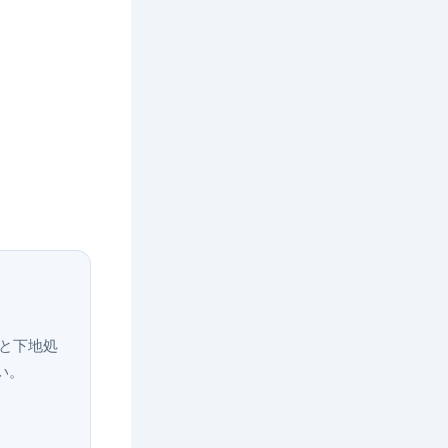
ズと下地処
い。