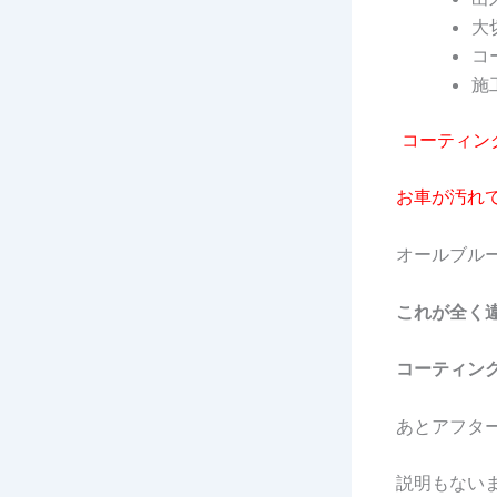
大
コ
施
コーティン
お車が汚れ
オールブル
これが全く
コーティン
あとアフタ
説明もない