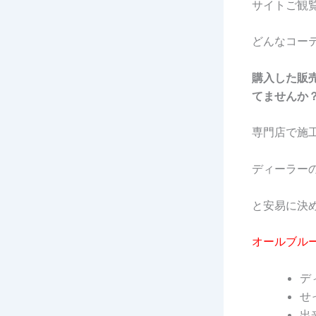
サイトご観
どんなコー
購入した販
てませんか
専門店で施
ディーラー
と安易に決
オールブル
デ
せ
出