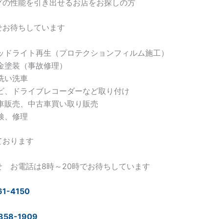
グの性能を引き出せるお店をお探しの方
せお待ちしています
ッドライト再生（プロテクションフィルム施工）
金塗装（事故修理）
洗い洗車
ビ、ドライブレコーダーなど取り付け
車販売、中古車買い取り販売
検、修理
ております
せ お電話は8時～20時でお待ちしています
61-4150
358-1909