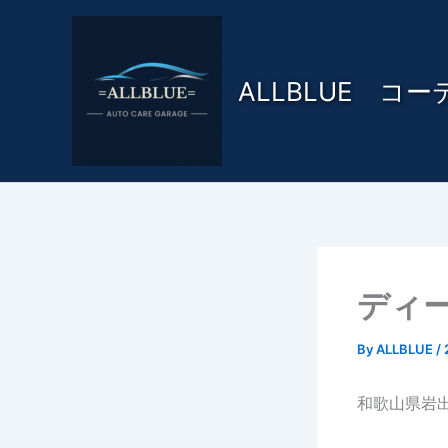
内
容
を
ALLBLUE コ
ス
キ
ッ
プ
ディ
By
ALLBLUE
/
和歌山県岩