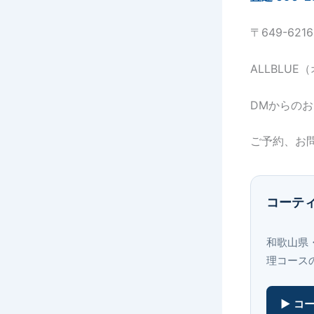
〒649-62
ALLBLU
DMからの
ご予約、お
コーテ
和歌山県
理コース
▶ コ