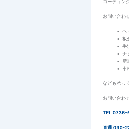
コーティン
お問い合わ
ヘ
板
手
ナ
新
車
なども承っ
お問い合わ
TEL 0736-
直通 090-2