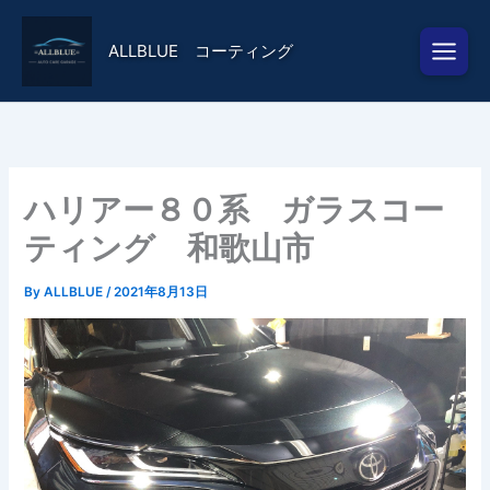
内
容
ALLBLUE コーティング
を
ス
キ
ッ
プ
ハリアー８０系 ガラスコー
ティング 和歌山市
By
ALLBLUE
/
2021年8月13日