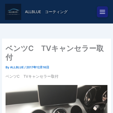
内
容
ALLBLUE コーティング
を
ス
キ
ッ
プ
ベンツC TVキャンセラー取
付
By
ALLBLUE
/
2017年12月16日
ベンツC TVキャンセラー取付