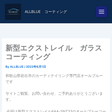
内
容
ALLBLUE コーティング
を
ス
キ
ッ
プ
新型エクストレイル ガラス
コーティング
By
ALLBLUE
/
2023年6月1日
和歌山県岩出市のカーディテイリング専門店オールブルー
です
サイトご観覧、お問い合わせ、ご予約ありがとうございま
す。
今回は新型エクストレイル6AA-SNT33のオールブルーコー