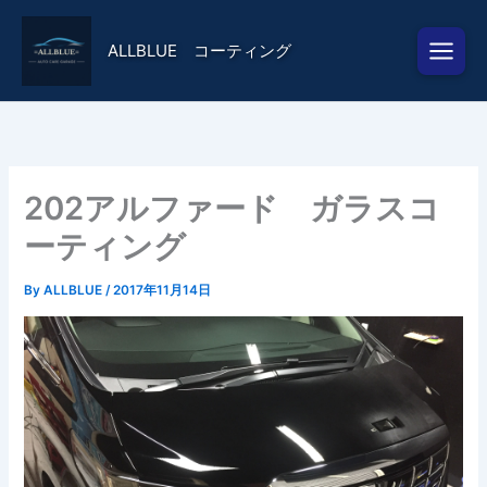
内
容
ALLBLUE コーティング
を
ス
キ
ッ
プ
202アルファード ガラスコ
ーティング
By
ALLBLUE
/
2017年11月14日