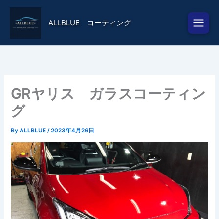
内
容
ALLBLUE コーティング
を
ス
キ
ッ
プ
GRヤリス ガラスコーティン
グ
By
ALLBLUE
/
2023年4月26日