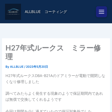
内
容
ALLBLUE コーティング
を
ス
キ
ッ
プ
H27年式ルークス ミラー修
理
By
ALLBLUE
/
2023年5月20日
H27年式ルークスDBA-B21Aのドアミラーが電動で開閉しな
くなり修理しました
調べてみたらよく発生する現象のようで保証期間内であれ
ば無償で交換してくれるようです
今回は期間を少し過ぎていたので保証対象外でした