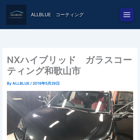
内
容
ALLBLUE コーティング
を
ス
キ
ッ
プ
NXハイブリッド ガラスコー
ティング和歌山市
By
ALLBLUE
/
2019年5月29日