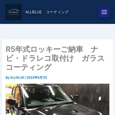
内
容
ALLBLUE コーティング
を
ス
キ
ッ
プ
R5年式ロッキーご納車 ナ
ビ・ドラレコ取付け ガラス
コーティング
By
ALLBLUE
/
2023年5月1日