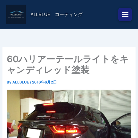
内
容
ALLBLUE コーティング
を
ス
キ
ッ
プ
60ハリアーテールライトをキ
ャンディレッド塗装
By
ALLBLUE
/
2016年6月2日