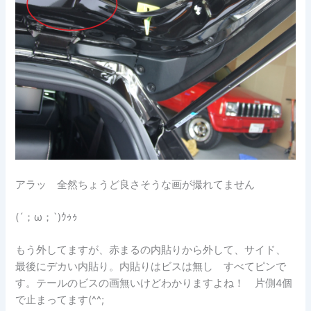
アラッ 全然ちょうど良さそうな画が撮れてません
(´；ω；`)ｳｩｩ
もう外してますが、赤まるの内貼りから外して、サイド、
最後にデカい内貼り。内貼りはビスは無し すべてピンで
す。テールのビスの画無いけどわかりますよね！ 片側4個
で止まってます(^^;