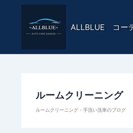
内
容
を
ALLBLUE コ
ス
キ
ッ
プ
ルームクリーニング
ルームクリーニング・手洗い洗車のブログ